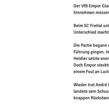
Der VfB Empor Glau
hinnehmen müssen
Beim SC Freital un
Unterschied macht
Die Partie begann 
Führung gingen. Im
Heidler setzte ene
Doch Empor steckte
einem Foul an Luci
Wieder trat André 
landete sein Schuss
knappen Rückstan