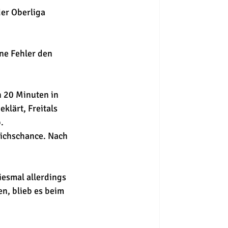
er Oberliga 
ne Fehler den 
 20 Minuten in 
lärt, Freitals 
.
eichschance. Nach 
esmal allerdings 
en, blieb es beim 