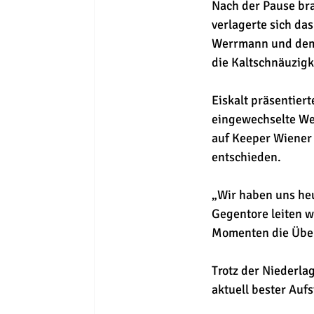
Nach der Pause bra
verlagerte sich da
Werrmann und dem 
die Kaltschnäuzigke
Eiskalt präsentier
eingewechselte Wei
auf Keeper Wiener 
entschieden.
„Wir haben uns heu
Gegentore leiten w
Momenten die Über
Trotz der Niederla
aktuell bester Aufs