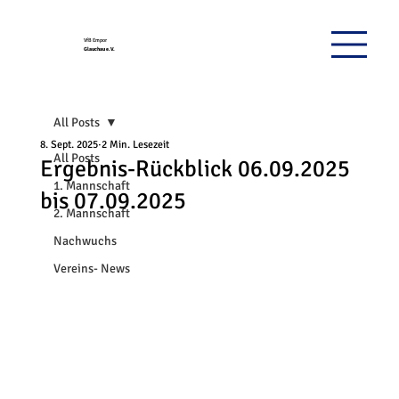
VfB Empor
Glauchau e.V.
All Posts
8. Sept. 2025
2 Min. Lesezeit
All Posts
Ergebnis-Rückblick 06.09.2025
1. Mannschaft
bis 07.09.2025
2. Mannschaft
Nachwuchs
Vereins- News