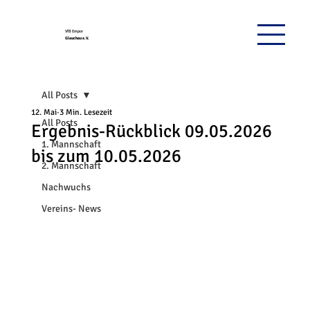
VfB Empor
Glauchau e.V.
All Posts
12. Mai
3 Min. Lesezeit
All Posts
Ergebnis-Rückblick 09.05.2026
1. Mannschaft
bis zum 10.05.2026
2. Mannschaft
Nachwuchs
Vereins- News