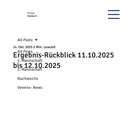
VfB Empor
Glauchau e.V.
All Posts
14. Okt. 2025
2 Min. Lesezeit
All Posts
Ergebnis-Rückblick 11.10.2025
1. Mannschaft
bis 12.10.2025
2. Mannschaft
Nachwuchs
Vereins- News