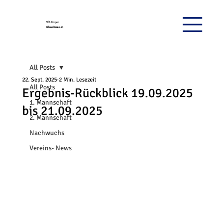
VfB Empor
Glauchau e.V.
All Posts
22. Sept. 2025
2 Min. Lesezeit
All Posts
Ergebnis-Rückblick 19.09.2025
1. Mannschaft
bis 21.09.2025
2. Mannschaft
Nachwuchs
Vereins- News