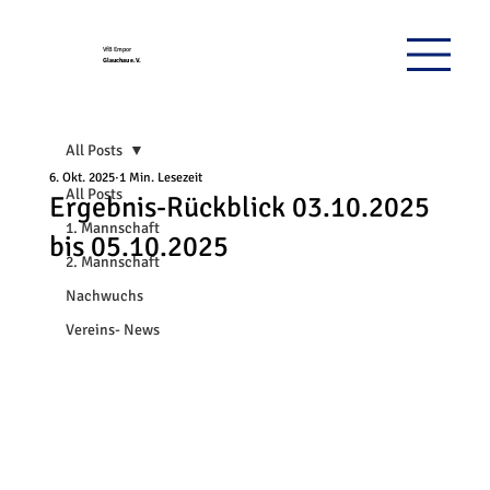
VfB Empor
Glauchau e.V.
All Posts
6. Okt. 2025
1 Min. Lesezeit
All Posts
Ergebnis-Rückblick 03.10.2025
1. Mannschaft
bis 05.10.2025
2. Mannschaft
Nachwuchs
Vereins- News