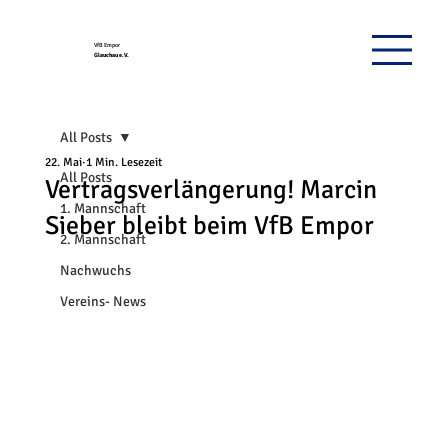
VfB Empor
Glauchau e.V.
All Posts
22. Mai
1 Min. Lesezeit
All Posts
Vertragsverlängerung! Marcin
1. Mannschaft
Sieber bleibt beim VfB Empor
2. Mannschaft
Nachwuchs
Vereins- News