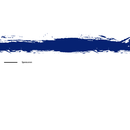
Sponsoren
Impressum
© 2025 by
VfB Empor Glauchau e.V.