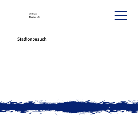
VfB Empor
Glauchau e.V.
Stadionbesuch