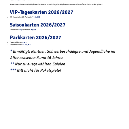
Kinder unter 6 Jahren sowie Mitglieder des Vereins (unter Vorlage des Mitgliedsausweises) erhalten freien Zutritt zu den Spielen!
VIP-Tageskarten 2026/2027
VIP-Tageskarte inkl. Parkplatz
**
-
45,00 €
Saisonkarten
2026/2027
Saisonkarte
***
|
Vollzahler -
99,00 €
Parkkarten
2026/2027
Tagesparkkarte
-
3,00 €
Saisonparkkarte
***
-
40,00 €
*
Ermäßigt: Rentner, Schwerbeschädigte und Jugendliche im
Alter zwischen 6 und 16 Jahren
**
Nur zu ausgewählten Spielen
***
Gilt nicht für Pokalspiele!