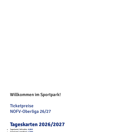
Willkommen im Sportpark!
Ticketpreise
NOFV-Oberliga 26/27
Tageskarten 2026/2027
Tageskarte
|
Vollzahler -
8,00 €
Tageskarte
|
ermäßigt
*
-
6,00 €