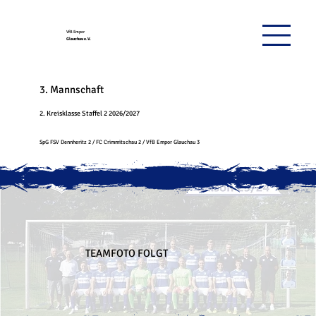
VfB Empor
Glauchau e.V.
3. Mannschaft
2. Kreisklasse Staffel 2 2026/2027
SpG FSV Dennheritz 2 / FC Crimmitschau 2 / VfB Empor Glauchau 3
TEAMFOTO FOLGT