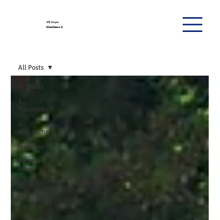
VfB Empor
Glauchau e.V.
All Posts
All Posts
1.
Mannschaft
2.
Mannschaft
Nachwuchs
Vereins-
News