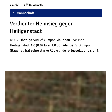
11. Mai
2 Min. Lesezeit
1. Mannschaft
Verdienter Heimsieg gegen
Heiligenstadt
NOFV-Oberliga Süd VfB Empor Glauchau - SC 1911
Heiligenstadt 1:0 (0:0) Tore: 1:0 Schädel Der VfB Empor
Glauchau hat seine starke Rückrunde fortgesetzt und sich im
Heimspiel gegen den 1. SC Heiligenstadt mit 1:0
durchgesetzt. Trotz bereits gesichertem Oberliga-
Klassenerhalt präsentierten sich die Gastgeber hochmotiviert
und belohnten sich am Ende mit dem vierten Erfolg in Serie.
Damit rückt für den Aufsteiger ein Platz in der oberen
Tabellenhälfte immer näher. Vor allem in den