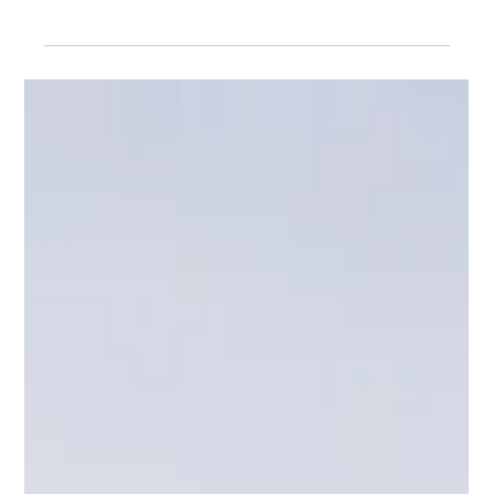
21. Apr.
3 Min. Lesezeit
2. Mannschaft
Ergebnis-Rückblick 18.04.2026 bis
zum 19.04.2026
Ein ereignisreiches Wochenende liegt hinter unseren Teams –
mit vielen Toren, spannenden Spielen und starken Leistungen
im Nachwuchsbereich. Hier der Überblick von oben nach
unten 2. Herren VfB Empor Glauchau 2 - FSV Limbach
Oberfrohna 0:1 Zweite belohnt sich nicht… Die Partie
begann zunächst mit einem vorsichtigen Abtasten beider
Mannschaften. Die Gäste aus Limbach standen kompakt und
überließen Glauchau weitgehend den Ballbesitz. Bereits in
der 4. Minute hatte Werner die be