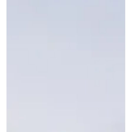
2. März
3 Min. Lesezeit
1. Mannschaft
Ergebnis-Rückblick 28.02.2026 bis
zum 01.03.2026
Herren – Oberliga VfB Empor Glauchau – SC Freital 1:4 (1:3)
Gegen den Tabellenführer zeigte der VfB Empor vor
heimischer Kulisse eine engagierte Leistung, musste sich am
Ende jedoch deutlich geschlagen geben. Freital erwischte
einen Blitzstart und ging früh in Führung. Zwar gelang Luis
Werrmann schnell der zwischenzeitliche Ausgleich, doch die