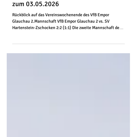
5. Mai
2 Min. Lesezeit
2. Mannschaft
Ergebnis-Rückblick 02.05.2026 bis
zum 03.05.2026
Rückblick auf das Vereinswochenende des VfB Empor
Glauchau 2.Mannschaft VfB Empor Glauchau 2 vs. SV
Hartenstein-Zschocken 2:2 (1:1) Die zweite Mannschaft des
VfB Empor Glauchau teilte sich im Heimspiel der
Kreisoberliga die Punkte mit dem SV Hartenstein-Zschocken.
In einer intensiven und umkämpften Partie musste sich
Empor II nach einem späten Gegentreffer mit einem 2:2-
Unentschieden zufriedengeben. Die Hausherren erwischten
einen gelungenen Start in die Begegnung und gingen