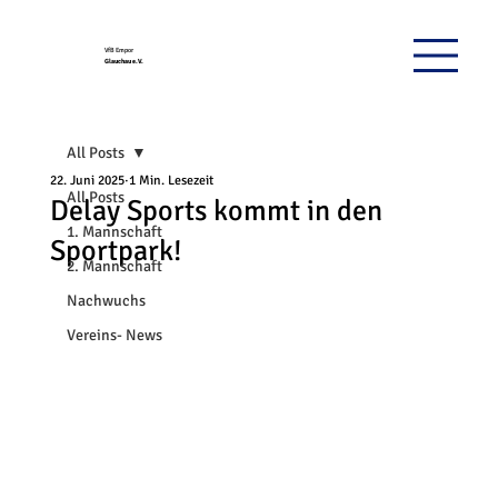
VfB Empor
Glauchau e.V.
All Posts
22. Juni 2025
1 Min. Lesezeit
All Posts
Delay Sports kommt in den
1. Mannschaft
Sportpark!
2. Mannschaft
Nachwuchs
Vereins- News