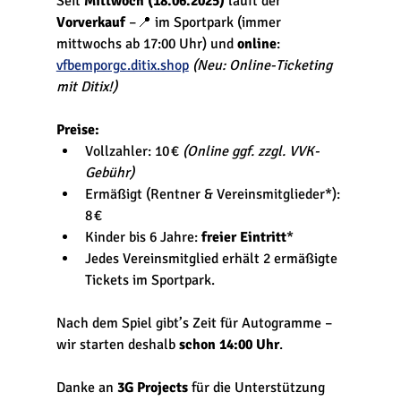
Seit 
Mittwoch (18.06.2025)
 läuft der 
Vorverkauf
 –📍 im Sportpark (immer 
mittwochs ab 17:00 Uhr) und 
online
: 
vfbemporgc.ditix.shop
(Neu: Online-Ticketing 
mit Ditix!)
Preise:
Vollzahler: 10 € 
(Online ggf. zzgl. VVK-
Gebühr)
Ermäßigt (Rentner & Vereinsmitglieder*): 
8 €
Kinder bis 6 Jahre: 
freier Eintritt
*
Jedes Vereinsmitglied erhält 2 ermäßigte 
Tickets im Sportpark.
Nach dem Spiel gibt’s Zeit für Autogramme – 
wir starten deshalb 
schon 14:00 Uhr
.
Danke an 
3G Projects
 für die Unterstützung 