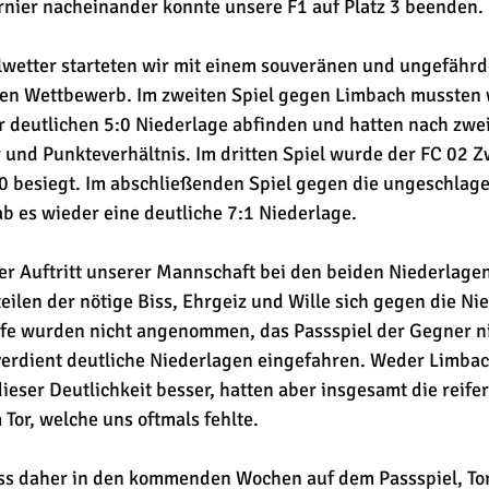
nier nacheinander konnte unsere F1 auf Platz 3 beenden. 
wetter starteten wir mit einem souveränen und ungefährde
en Wettbewerb. Im zweiten Spiel gegen Limbach mussten 
er deutlichen 5:0 Niederlage abfinden und hatten nach zwei
 und Punkteverhältnis. Im dritten Spiel wurde der FC 02 Z
0 besiegt. Im abschließenden Spiel gegen die ungeschlage
b es wieder eine deutliche 7:1 Niederlage.
r Auftritt unserer Mannschaft bei den beiden Niederlagen. 
eilen der nötige Biss, Ehrgeiz und Wille sich gegen die Ni
e wurden nicht angenommen, das Passspiel der Gegner ni
verdient deutliche Niederlagen eingefahren. Weder Limbac
ieser Deutlichkeit besser, hatten aber insgesamt die reife
Tor, welche uns oftmals fehlte.
ss daher in den kommenden Wochen auf dem Passspiel, To