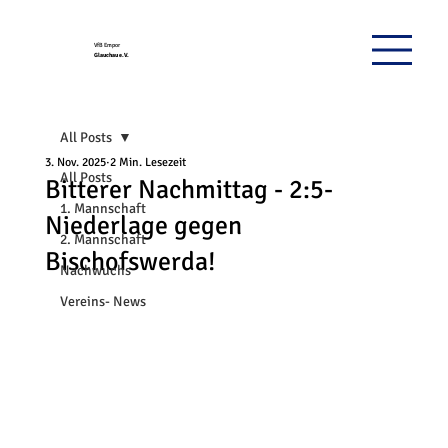
VfB Empor
Glauchau e.V.
All Posts
3. Nov. 2025
2 Min. Lesezeit
All Posts
Bitterer Nachmittag - 2:5-
1. Mannschaft
Niederlage gegen
2. Mannschaft
Bischofswerda!
Nachwuchs
Vereins- News