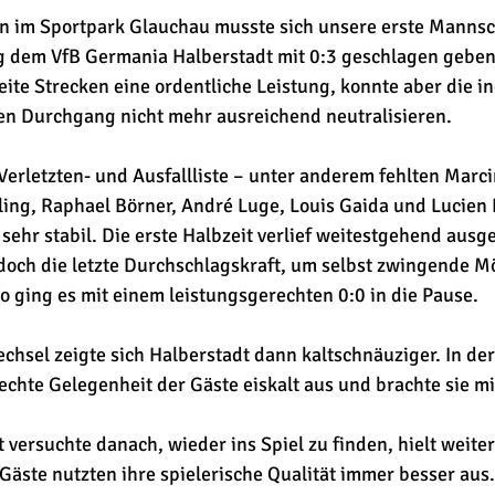
n im Sportpark Glauchau musste sich unsere erste Mannsc
 dem VfB Germania Halberstadt mit 0:3 geschlagen geben.
ite Strecken eine ordentliche Leistung, konnte aber die in
en Durchgang nicht mehr ausreichend neutralisieren.
 Verletzten- und Ausfallliste – unter anderem fehlten Marc
ling, Raphael Börner, André Luge, Louis Gaida und Lucien 
sehr stabil. Die erste Halbzeit verlief weitestgehend ausge
edoch die letzte Durchschlagskraft, um selbst zwingende M
o ging es mit einem leistungsgerechten 0:0 in die Pause. 
hsel zeigte sich Halberstadt dann kaltschnäuziger. In der
echte Gelegenheit der Gäste eiskalt aus und brachte sie mi
versuchte danach, wieder ins Spiel zu finden, hielt weite
Gäste nutzten ihre spielerische Qualität immer besser aus.