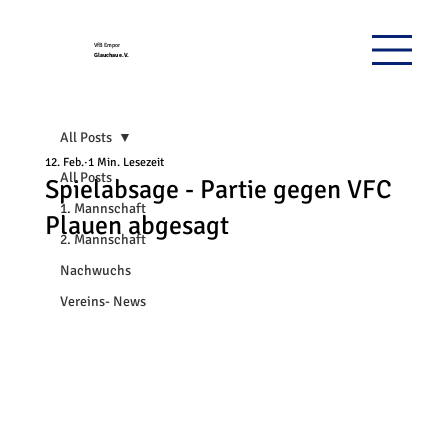
VfB Empor
Glauchau e.V.
All Posts
12. Feb.
1 Min. Lesezeit
All Posts
Spielabsage - Partie gegen VFC
1. Mannschaft
Plauen abgesagt
2. Mannschaft
Nachwuchs
Vereins- News