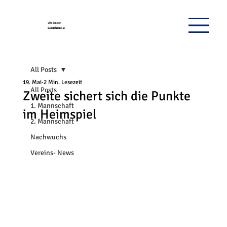
VfB Empor
Glauchau e.V.
All Posts
19. Mai
2 Min. Lesezeit
All Posts
Zweite sichert sich die Punkte
1. Mannschaft
im Heimspiel
2. Mannschaft
Nachwuchs
Vereins- News