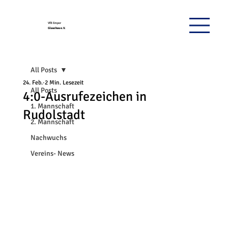
VfB Empor
Glauchau e.V.
All Posts
24. Feb.
2 Min. Lesezeit
All Posts
4:0-Ausrufezeichen in
1. Mannschaft
Rudolstadt
2. Mannschaft
Nachwuchs
Vereins- News