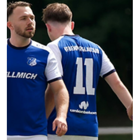
26/27
Trainingsauftakt in Glauchau! Endlich rollt der Ball wieder!
Unsere 1. Mannschaft ist heute in die Vorbereitung auf die
Oberliga-Saison 2026/27 gestartet. Nach einer kurzen
Ansprache unseres Vereinsvorsitzenden Patrick Jahn sowie
seines Stellvertreters Falk Geringswald ging es für die
Mannschaft auf den hervorragend präparierten Rasen. Bei
angenehmen Temperaturen konnte Cheftrainer Nico Quade
insgesamt 21 Spieler zur ersten Trainingseinheit begrüßen.
Vier weitere Akteure befi