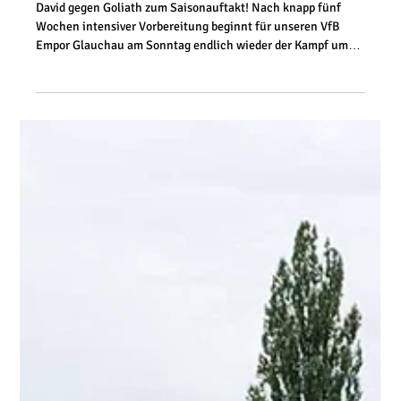
vor 5 Tagen
2 Min. Lesezeit
1. Mannschaft
Saisonauftakt gegen Meuselwitz
David gegen Goliath zum Saisonauftakt! Nach knapp fünf
Wochen intensiver Vorbereitung beginnt für unseren VfB
Empor Glauchau am Sonntag endlich wieder der Kampf um
Oberliga-Punkte. Zum Auftakt wartet dabei gleich eine der
größten Herausforderungen der gesamten Saison. Mit dem
ZFC Meuselwitz trifft unsere Mannschaft auf einen
langjährigen Regionalligisten, der nach dem Abstieg den
direkten Wiederaufstieg anpeilt und von vielen Experten als
einer der Top-Favoriten auf den Meist