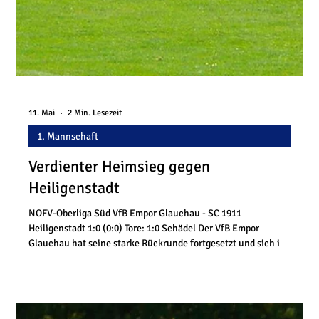
18. Mai
2 Min. Lesezeit
1. Mannschaft
Leistungsgerechtes Unentschieden in
Wernigerode
NOFV-Oberliga Süd FC Einheit Wernigerode - VfB Empor
Glauchau 1:1 (0:0) Tore: 0:1 Bernhardt, 1:1 St. Louis Empor
belohnt starke Rückrunde mit Punktgewinn im Harz Der VfB
Empor Glauchau hat seine starke Form auch am vorletzten
Oberliga-Spieltag bestätigt. Beim FC Einheit Wernigerode
erkämpften sich die Westsachsen ein 1:1 und bauten damit
ihre Erfolgsserie weiter aus. Gleichzeitig wurde mit dem
Auswärtspunkt die Marke von 40 Zählern erreicht – ein
wichtiges Ziel, das sich die