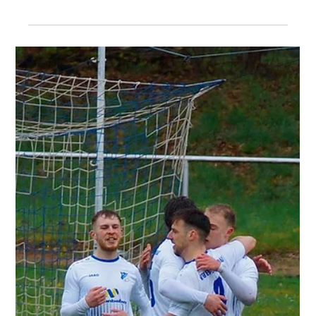
4. Mai
1 Min. Lesezeit
1. Mannschaft
VfB Empor feiert Klassenerhalt gegen
Stendal
NOFV-Oberliga Süd VfB Empor Glauchau - 1. FC Lok Stendal
3:0 (2:0) Tore: 1:0 Werrmann, 2:0 Bernhardt, 3:0 Sovago VfB
Empor Glauchau feiert klaren Heimsieg gegen Lok Stendal
Der VfB Empor Glauchau hat sich mit einem souveränen 3:0-
Erfolg gegen den 1. FC Lok Stendal wichtige Punkte gesichert
und den Klassenerhalt frühzeitig perfekt gemacht. Vor