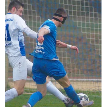
27. Apr.
2 Min. Lesezeit
1. Mannschaft
Drei Auswärtspunkte gegen
Bischofswerda
NOFV-Oberliga Süd Bischofswerdaer FV - VfB Empor
Glauchau 1:3 (0:1) Tore: 0:1 Rühling, 1:1 Bürger, 1:2
Bernhardt, 1:3 Bernhardt Der VfB Empor Glauchau hat mit
einem verdienten 3:1 (1:0)-Auswärtssieg beim
Bischofswerdaer FV einen großen Schritt in Richtung