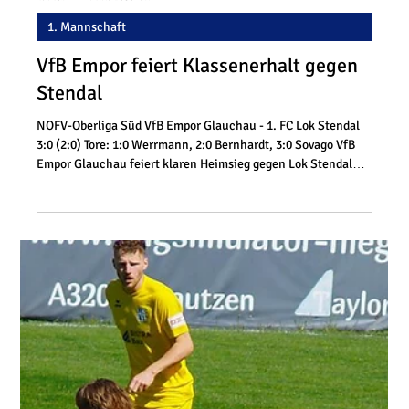
11. Mai
2 Min. Lesezeit
1. Mannschaft
Verdienter Heimsieg gegen
Heiligenstadt
NOFV-Oberliga Süd VfB Empor Glauchau - SC 1911
Heiligenstadt 1:0 (0:0) Tore: 1:0 Schädel Der VfB Empor
Glauchau hat seine starke Rückrunde fortgesetzt und sich im
Heimspiel gegen den 1. SC Heiligenstadt mit 1:0
durchgesetzt. Trotz bereits gesichertem Oberliga-
Klassenerhalt präsentierten sich die Gastgeber hochmotiviert
und belohnten sich am Ende mit dem vierten Erfolg in Serie.
Damit rückt für den Aufsteiger ein Platz in der oberen
Tabellenhälfte immer näher. Vor allem in den