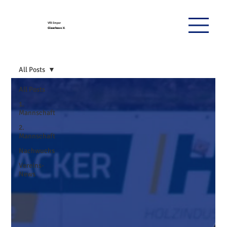
VfB Empor
Glauchau e.V.
All Posts
All Posts
1.
Mannschaft
2.
Mannschaft
Nachwuchs
Vereins-
News