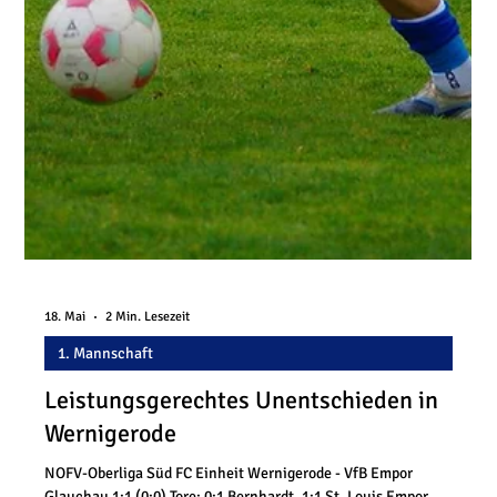
Heimniederlage
NOFV-Oberliga Süd VfB Empor Glauchau - SG Union
Sandersdorf 1:2 (0:0) Tore: 0:1 Wonneberger, 0:2 Sauer, 1:2
Riesen Der VfB Empor Glauchau musste sich am letzten
Spieltag der NOFV-Oberliga Süd der SG Union Sandersdorf
mit 1:2 geschlagen geben. Doch das Ergebnis rückte an
diesem besonderen Nachmittag fast schon in den
Hintergrund. Vielmehr standen zwei Spieler im Mittelpunkt,
die den Verein über Jahre geprägt haben und nun ihre
Fußballschuhe an den Nagel hängen: Marian Albustin