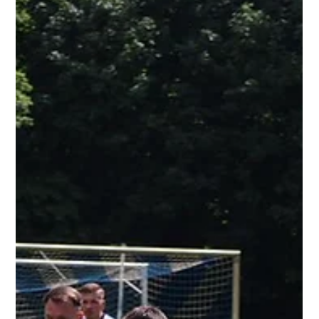
1. Juli
3 Min. Lesezeit
1. Mannschaft
Spielplan für Saison 2026/2027
veröffentlicht
Kracherstart in die neue Oberliga-Saison! Der Spielplan für
die Saison 2026/2027 in der NOFV-Oberliga Süd ist
veröffentlicht. Auf den VfB Empor Glauchau wartet direkt
zum Auftakt ein echtes Ausrufezeichen. Am Sonntag, 9.
August 2026, startet unsere Mannschaft um 14:00 Uhr beim
Regionalliga-Absteiger ZFC Meuselwitz in die neue Spielzeit.
Bereits eine Woche später folgt das erste Heimspiel im
Glauchauer Sportpark gegen den VfB Germania Halberstadt.
Auch danach dürfen sich unser